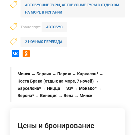
АВТОБУСНЫЕ ТУРЫ
,
АВТОБУСНЫЕ ТУРЫ С ОТДЫХОМ
НА МОРЕ В ИСПАНИИ
Транспорт:
АВТОБУС
2 НОЧНЫХ ПЕРЕЕЗДА
Минск → Берлин → Париж → Каркасон* →
Коста Брава (отдых на море, 7 ночей) →
Барселона* → Ницца → Эз* → Монако* →
Верона* → Венеция → Вена → Минск
Цены и бронирование