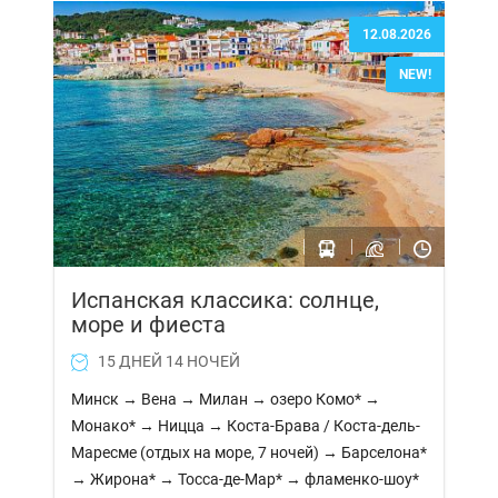
12.08.2026
NEW!
Испанская классика: солнце,
море и фиеста
15 ДНЕЙ 14 НОЧЕЙ
Минск → Вена → Милан → озеро Комо* →
Монако* → Ницца → Коста-Брава / Коста-дель-
Маресме (отдых на море, 7 ночей) → Барселона*
→ Жирона* → Тосса-де-Мар* → фламенко-шоу*