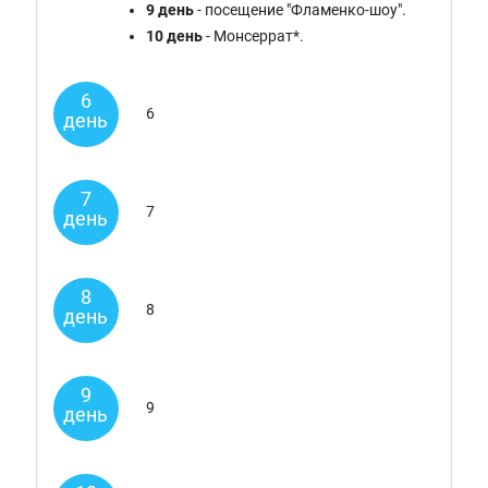
9 день
- посещение "Фламенко-шоу".
10 день
-
Монсеррат*.
6
6
день
7
7
день
8
8
день
9
9
день