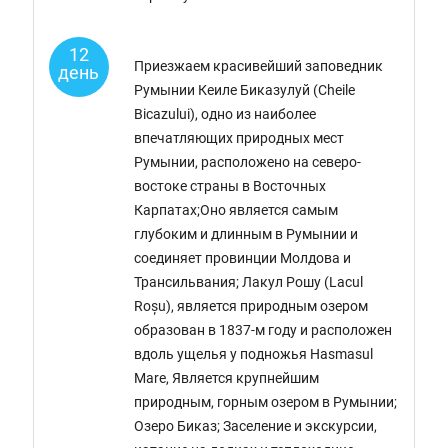
12
Приезжаем красивейший заповедник
день
Румынии Кеиле Биказулуй (Cheile
Bicazului), одно из наиболее
впечатляющих природных мест
Румынии, расположено на северо-
востоке страны в Восточных
Карпатах;Оно является самым
глубоким и длинным в Румынии и
соединяет провинции Молдова и
Трансильвания; Лакул Рошу (Lacul
Roșu), является природным озером
образован в 1837-м году и расположен
вдоль ущелья у подножья Hasmasul
Mare, Является крупнейшим
природным, горным озером в Румынии;
Озеро Биказ; Заселение и экскурсии,