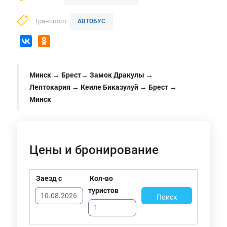
Транспорт:
АВТОБУС
Минск → Брест→ Замок Дракулы →
Лептокария → Кеиле Биказулуй → Брест →
Минск
Цены и бронирование
Заезд с
Кол-во
туристов
Поиск