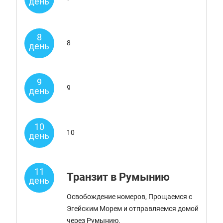
день
8
8
день
9
9
день
10
10
день
11
Транзит в Румынию
день
Освобождение номеров, Прощаемся с
Эгейским Морем и отправляемся домой
через Румынию.